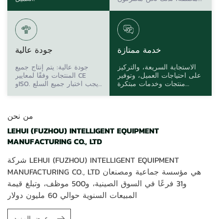
جدًا لكل منتج.
خدمة ممتازة
جودة عالية
الاستجابة السريعة، والتركيز
جودة عالية: يتم إنتاج جميع
على احتياجات العميل، وتوفير
المنتجات وفقًا لمعايير CE
منتجات وخدمات مبتكرة
وISO. يجب اختبار جميع السلع
باستمرار، وتحقيق السعادة
بدقة قبل التسليم.
والفوائد الملموسة للعملاء.
من نحن
LEHUI (FUZHOU) INTELLIGENT EQUIPMENT
MANUFACTURING CO., LTD
شركة LEHUI (FUZHOU) INTELLIGENT EQUIPMENT
MANUFACTURING CO., LTD هي مؤسسة جماعية ومصنعان
و31 فرعًا في السوق الصينية، و500 موظف، وتبلغ قيمة
المبيعات السنوية حوالي 60 مليون دولار
عرض المزيد