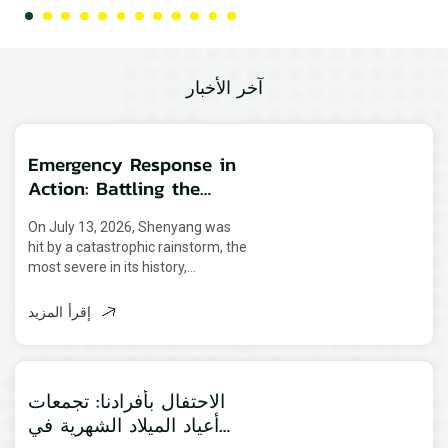
آخر الأخبار
Emergency Response in
Action: Battling the
Extreme Rainstorm in
On July 13, 2026, Shenyang was
Shenyang
hit by a catastrophic rainstorm, the
most severe in its history,
prompting a city-wide Level I flood
emergency alert. The extreme
إقرأ المزيد
weather, caused by the combined
forces of Typhoon "Bavi" and a
persistent northeast cold vortex,
caused the Hunhe River to
الاحتفال بأفرادنا: تجمعات
overflow its ban...
أعياد الميلاد الشهرية في