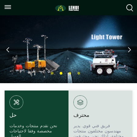
+86
info@lehuipowerfactory.com
059122071372
محترف
حل
فريق فني قوي. يدير
نحن نقدم منتجات وخدمات
مهندسون مختلفون منتجات
مخصصة وفقا لاحتياجات
مختلفة، لذلك نحن محترفون
العميل.