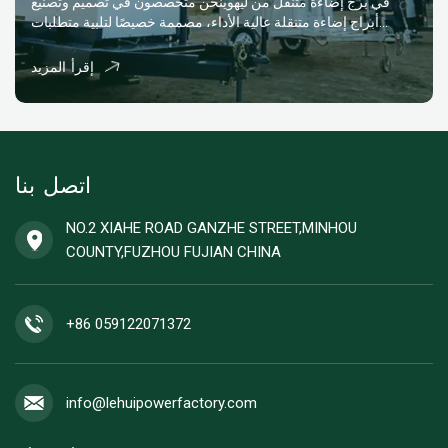
في برج إضاءة متنقل من ليهوينحن متخصصون في تصميم وتصنيع
أبراج إضاءة متنقلة عالية الأداء، مصممة خصيصًا لتلبية متطلبات
البيئات الأكثر تطلبًا في العالم. بفضل خبرتنا التي تمتد لأكثر من عقد
من الزمان، يدمج مصنعنا البحث والإنتاج ومراقبة الجودة لتقديم حلول
إقرأ المزيد
إضاءة تلبي المعايير الدولية. تشمل مجموعة منتجاتنا م...
اتصل بنا
NO.2 XIAHE ROAD GANZHE STREET,MINHOU
COUNTY,FUZHOU FUJIAN CHINA
+86 059122071372
info@lehuipowerfactory.com