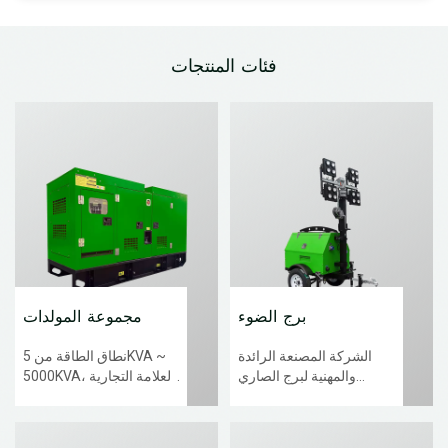
فئات المنتجات
برج الضوء
مجموعة المولدات
الشركة المصنعة الرائدة
نطاق الطاقة من 5KVA ~
والمهنية لبرج الصاري
5000KVA، العلامة التجارية
اليدوي لآلات الطوارئ / برج
للمحرك تشمل CUMMINS،
الصاري الهيدروليكي / برج
PERKINS، MTU، SCANIA،
الضوء المخصص في الصين.
VOLVO، DOOSAN،