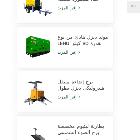
10000V المراقبة
إقرأ المزيد
مولد ديزل هادئ من نوع
LEHUI بقدرة 80 كيلو
فولت أمبير يعمل
إقرأ المزيد
بمحرك Cummins
4Bta3.9-G11 للاستخدام
في التعدين
برج إضاءة متنقل
هيدروليكي ديزل بطول
9 أمتار مزود بمصابيح
إقرأ المزيد
LED بقدرة 350 وات
ومصابيح هاليد معدنية
بقدرة 1000 وات
بطارية ليثيوم مخصصة
برج الضوء الشمسي
600W مصابيح LED مع