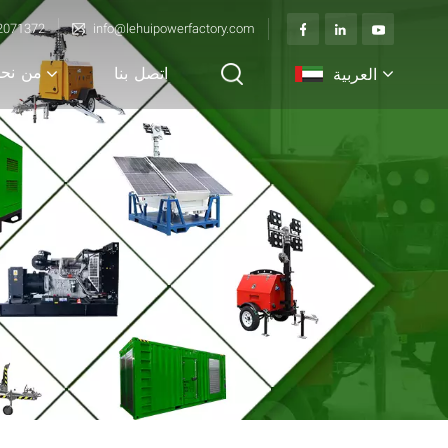
2071372
info@lehuipowerfactory.com
من نح
العربية
اتصل بنا
English
français
Deutsch
italiano
русский
español
português