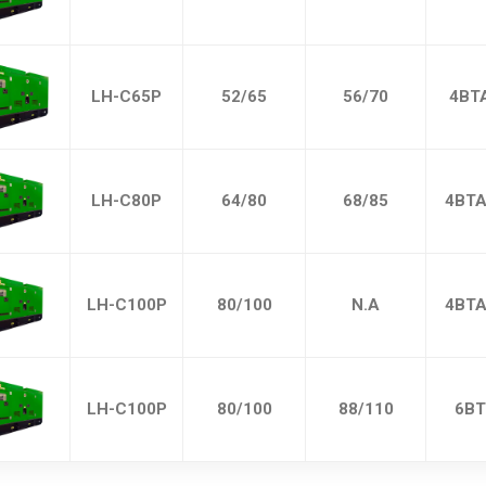
LH-C65P
52/65
56/70
4BT
LH-C80P
64/80
68/85
4BTA
LH-C100P
80/100
N.A
4BTA
LH-C100P
80/100
88/110
6BT