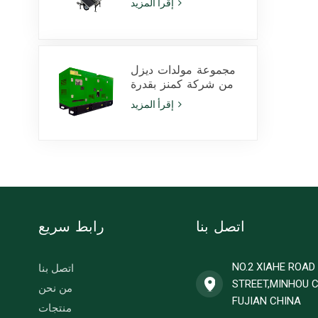
إقرأ المزيد
انزلاق
مجموعة مولدات ديزل
من شركة كمنز بقدرة
425 كيلو فولت أمبير،
إقرأ المزيد
طراز 6ZTAA13-G2،
مناسبة للاستخدام في
المناخات المعرضة
للغبار
اتصل بنا
رابط سريع
NO.2 XIAHE ROA
اتصل بنا
STREET,MINHOU 
من نحن
FUJIAN CHINA
منتجات