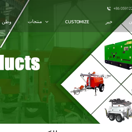
+86 05912
ن
منتجات
خبر
CUSTOMIZE
وطن