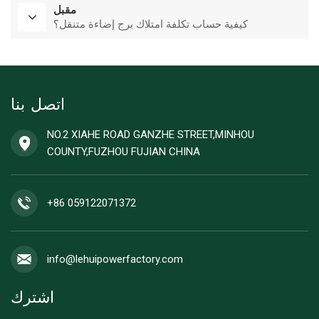
مقبل
كيفية حساب تكلفة امتلاك برج إضاءة متنقل؟
اتصل بنا
NO.2 XIAHE ROAD GANZHE STREET,MINHOU
COUNTY,FUZHOU FUJIAN CHINA
+86 059122071372
info@lehuipowerfactory.com
اشترك