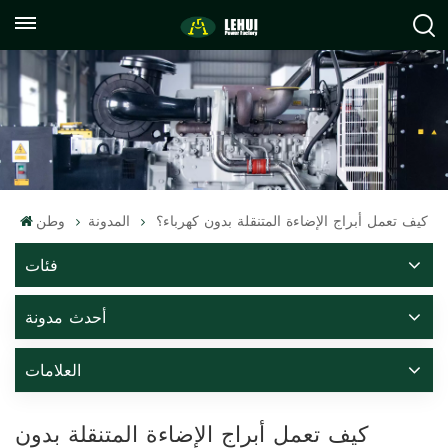
+86
info@lehuipowerfactory.com
059122071372
كيف تعمل أبراج الإضاءة المتنقلة بدون كهرباء؟
المدونة
وطن
فئات
أحدث مدونة
العلامات
كيف تعمل أبراج الإضاءة المتنقلة بدون