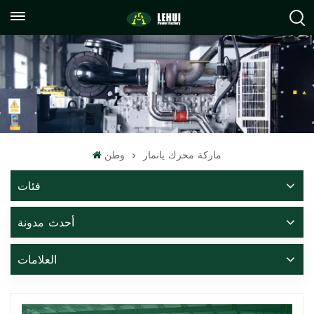
+86
info@lehuipowerfactory.com
059122071372
ماركة محرك يانمار
وطن
فئات
أحدث مدونة
العلامات