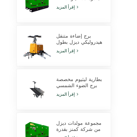
فولت أمبير يعمل
إقرأ المزيد
بمحرك Cummins
4Bta3.9-G11 للاستخدام
في التعدين
برج إضاءة متنقل
هيدروليكي ديزل بطول
9 أمتار مزود بمصابيح
إقرأ المزيد
LED بقدرة 350 وات
ومصابيح هاليد معدنية
بقدرة 1000 وات
بطارية ليثيوم مخصصة
برج الضوء الشمسي
600W مصابيح LED مع
إقرأ المزيد
انزلاق
مجموعة مولدات ديزل
من شركة كمنز بقدرة
425 كيلو فولت أمبير،