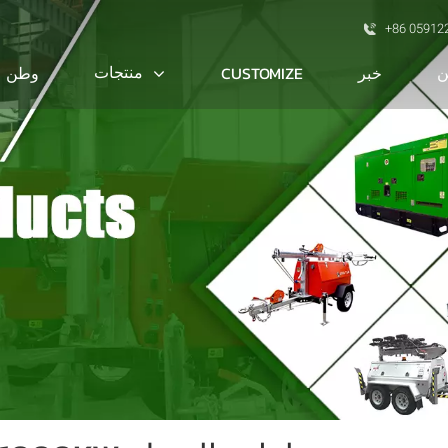
+86 05912
ن
منتجات
خبر
CUSTOMIZE
وطن