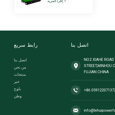
إقرأ المزيد
طراز 6ZTAA13-G2،
مناسبة للاستخدام في
المناخات المعرضة
للغبار
اتصل بنا
رابط سريع
NO.2 XIAHE ROA
اتصل بنا
STREET,MINHOU 
من نحن
FUJIAN CHINA
منتجات
خبر
بلوج
+86 05912207137
وطن
info@lehuipowerf