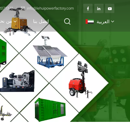
2071372
info@lehuipowerfactory.com
من نح
العربية
اتصل بنا
English
français
Deutsch
italiano
русский
español
português