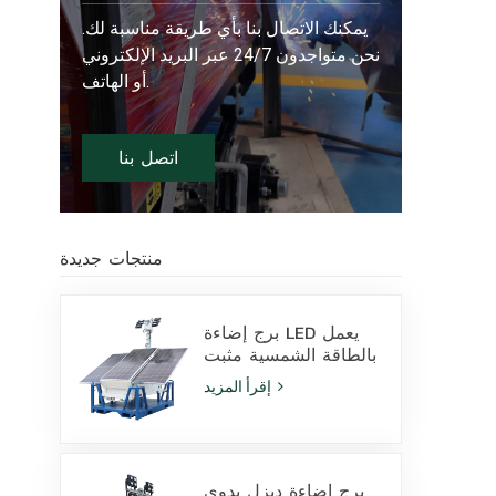
يمكنك الاتصال بنا بأي طريقة مناسبة لك.
نحن متواجدون 24/7 عبر البريد الإلكتروني
أو الهاتف.
اتصل بنا
منتجات جديدة
برج إضاءة LED يعمل
بالطاقة الشمسية مثبت
على قاعدة انزلاقية،
إقرأ المزيد
مزود بمصابيح LED
بقدرة 400 واط وبطارية
ليثيوم، للبيع
برج إضاءة ديزل يدوي