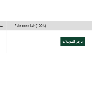
W
العربية
Melayu
Fule cons L/H(100%)
مح
Indonesia
عرض الموديلات