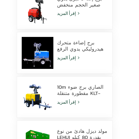
صغير الحجم منخفض
التكلفة مزود بـ 4
إقرأ المزيد
مصابيح هاليد معدنية
بقوة 1000 واط
برج إضاءة متحرك
هيدروليكي يدوي الرفع
بارتفاع 9 أمتار مزود
إقرأ المزيد
بمصابيح LED ومصابيح
هاليد معدنية
10m الصاري برج ضوء
مقطورة متنقلة KLT-
10000V المراقبة
إقرأ المزيد
مولد ديزل هادئ من نوع
LEHUI بقدرة 80 كيلو