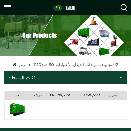
+86
info@lehuipowerfactory.com
059122071372
1250kva مجموعة مولدات الديزل الاحتياطية 50HZ
وطن
فئات المنتجات
F
محرك
ESP kW/kVA
PRP kW/kVA
نموذج
رسم