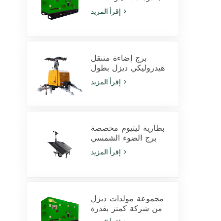
فولت أمبير يعمل
إقرأ المزيد
بمحرك Cummins
4Bta3.9-G11 للاستخدام
في التعدين
برج إضاءة متنقل
هيدروليكي ديزل بطول
9 أمتار مزود بمصابيح
إقرأ المزيد
LED بقدرة 350 وات
ومصابيح هاليد معدنية
بقدرة 1000 وات
بطارية ليثيوم مخصصة
برج الضوء الشمسي
600W مصابيح LED مع
إقرأ المزيد
انزلاق
مجموعة مولدات ديزل
من شركة كمنز بقدرة
425 كيلو فولت أمبير،