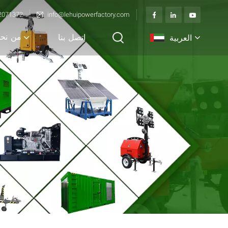
2071372
info@lehuipowerfactory.com
من نح
العربية
اتصل بنا
English
français
Deutsch
italiano
русский
español
português