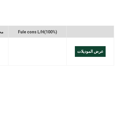
العربية
Melayu
Fule cons L/H(100%)
مح
Indonesia
عرض الموديلات