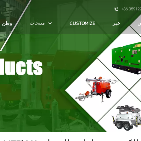
+86 05912
ن
منتجات
خبر
CUSTOMIZE
وطن