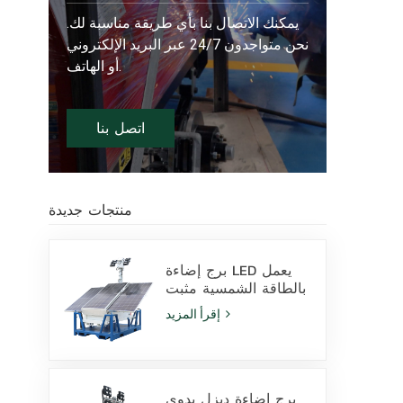
يمكنك الاتصال بنا بأي طريقة مناسبة لك.
نحن متواجدون 24/7 عبر البريد الإلكتروني
أو الهاتف.
اتصل بنا
منتجات جديدة
برج إضاءة LED يعمل
بالطاقة الشمسية مثبت
على قاعدة انزلاقية،
إقرأ المزيد
مزود بمصابيح LED
بقدرة 400 واط وبطارية
ليثيوم، للبيع
برج إضاءة ديزل يدوي