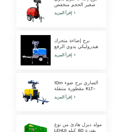
صغير الحجم منخفض
التكلفة مزود بـ 4
إقرأ المزيد
مصابيح هاليد معدنية
بقوة 1000 واط
برج إضاءة متحرك
هيدروليكي يدوي الرفع
بارتفاع 9 أمتار مزود
إقرأ المزيد
بمصابيح LED ومصابيح
هاليد معدنية
10m الصاري برج ضوء
مقطورة متنقلة KLT-
10000V المراقبة
إقرأ المزيد
مولد ديزل هادئ من نوع
LEHUI بقدرة 80 كيلو