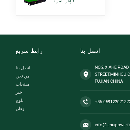
إقرأ المزيد
طراز 6ZTAA13-G2،
مناسبة للاستخدام في
المناخات المعرضة
للغبار
اتصل بنا
رابط سريع
NO.2 XIAHE ROA
اتصل بنا
STREET,MINHOU 
من نحن
FUJIAN CHINA
منتجات
خبر
بلوج
+86 05912207137
وطن
info@lehuipowerf