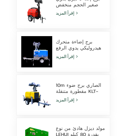
صغير الحجم منخفض
التكلفة مزود بـ 4
إقرأ المزيد
مصابيح هاليد معدنية
بقوة 1000 واط
برج إضاءة متحرك
هيدروليكي يدوي الرفع
بارتفاع 9 أمتار مزود
إقرأ المزيد
بمصابيح LED ومصابيح
هاليد معدنية
10m الصاري برج ضوء
مقطورة متنقلة KLT-
10000V المراقبة
إقرأ المزيد
مولد ديزل هادئ من نوع
LEHUI بقدرة 80 كيلو