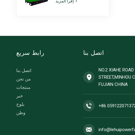
إقرأ المزيد
طراز 6ZTAA13-G2،
مناسبة للاستخدام في
المناخات المعرضة
للغبار
اتصل بنا
رابط سريع
NO.2 XIAHE ROA
اتصل بنا
STREET,MINHOU 
من نحن
FUJIAN CHINA
منتجات
خبر
بلوج
+86 05912207137
وطن
info@lehuipowerf