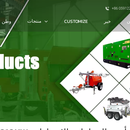
+86 05912
ن
منتجات
خبر
CUSTOMIZE
وطن