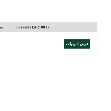
العربية
Melayu
Fule cons L/H(100%)
مح
Indonesia
عرض الموديلات