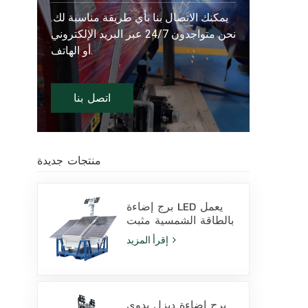
يمكنك الاتصال بنا بأي طريقة مناسبة لك.
نحن متواجدون 24/7 عبر البريد الإلكتروني
أو الهاتف.
اتصل بنا
منتجات جديدة
برج إضاءة LED يعمل
بالطاقة الشمسية مثبت
على قاعدة انزلاقية،
إقرأ المزيد
مزود بمصابيح LED
بقدرة 400 واط وبطارية
ليثيوم، للبيع
برج إضاءة ديزل يدوي