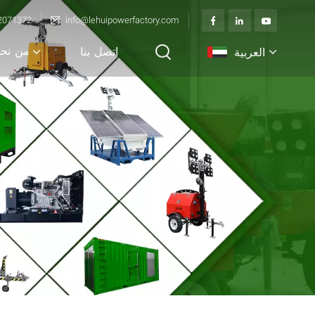
2071372
info@lehuipowerfactory.com
من نح
العربية
اتصل بنا
English
français
Deutsch
italiano
русский
español
português