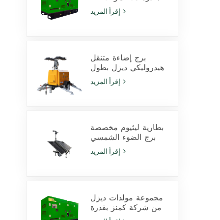
فولت أمبير يعمل
إقرأ المزيد
بمحرك Cummins
4Bta3.9-G11 للاستخدام
في التعدين
برج إضاءة متنقل
هيدروليكي ديزل بطول
9 أمتار مزود بمصابيح
إقرأ المزيد
LED بقدرة 350 وات
ومصابيح هاليد معدنية
بقدرة 1000 وات
بطارية ليثيوم مخصصة
برج الضوء الشمسي
600W مصابيح LED مع
إقرأ المزيد
انزلاق
مجموعة مولدات ديزل
من شركة كمنز بقدرة
425 كيلو فولت أمبير،