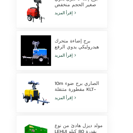
صغير الحجم منخفض
التكلفة مزود بـ 4
إقرأ المزيد
مصابيح هاليد معدنية
بقوة 1000 واط
برج إضاءة متحرك
هيدروليكي يدوي الرفع
بارتفاع 9 أمتار مزود
إقرأ المزيد
بمصابيح LED ومصابيح
هاليد معدنية
10m الصاري برج ضوء
مقطورة متنقلة KLT-
10000V المراقبة
إقرأ المزيد
مولد ديزل هادئ من نوع
LEHUI بقدرة 80 كيلو