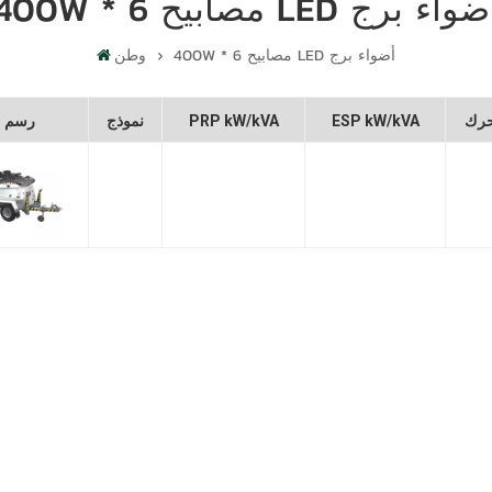
400W * مصابيح LED أضواء برج
400W * 6 مصابيح LED أضواء برج
وطن
رك
ESP kW/kVA
PRP kW/kVA
نموذج
رسم