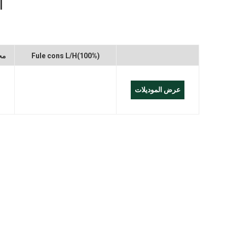
 6
العربية
Melayu
Fule cons L/H(100%)
مح
Indonesia
عرض الموديلات