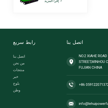
إقرأ المزيد
طراز 6ZTAA13-G2،
مناسبة للاستخدام في
المناخات المعرضة
للغبار
اتصل بنا
رابط سريع
NO.2 XIAHE ROA
اتصل بنا
STREET,MINHOU 
من نحن
FUJIAN CHINA
منتجات
خبر
بلوج
+86 05912207137
وطن
info@lehuipowerf