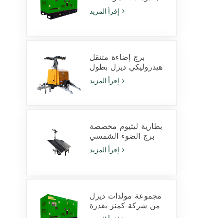
فولت أمبير يعمل
إقرأ المزيد
بمحرك Cummins
4Bta3.9-G11 للاستخدام
في التعدين
برج إضاءة متنقل
هيدروليكي ديزل بطول
9 أمتار مزود بمصابيح
إقرأ المزيد
LED بقدرة 350 وات
ومصابيح هاليد معدنية
بقدرة 1000 وات
بطارية ليثيوم مخصصة
برج الضوء الشمسي
600W مصابيح LED مع
إقرأ المزيد
انزلاق
مجموعة مولدات ديزل
من شركة كمنز بقدرة
425 كيلو فولت أمبير،