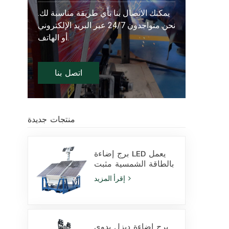
يمكنك الاتصال بنا بأي طريقة مناسبة لك.
نحن متواجدون 24/7 عبر البريد الإلكتروني
أو الهاتف.
اتصل بنا
منتجات جديدة
برج إضاءة LED يعمل
بالطاقة الشمسية مثبت
على قاعدة انزلاقية،
إقرأ المزيد
مزود بمصابيح LED
بقدرة 400 واط وبطارية
ليثيوم، للبيع
برج إضاءة ديزل يدوي