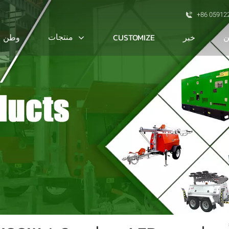
+86 05912
ن
منتجات
خبر
CUSTOMIZE
وطن