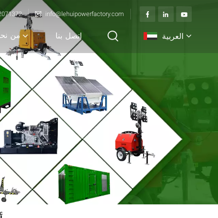
2071372
info@lehuipowerfactory.com
من نح
العربية
اتصل بنا
English
français
Deutsch
italiano
русский
español
português