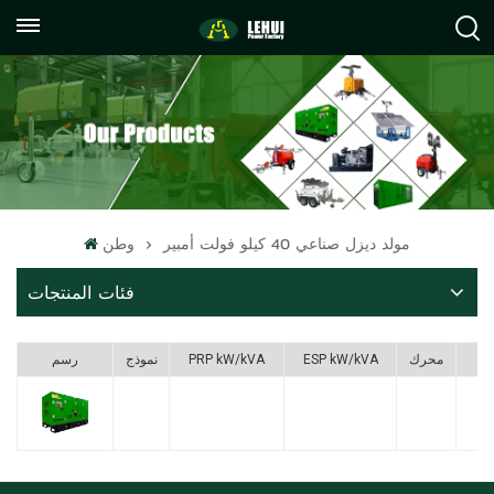
+86
info@lehuipowerfactory.com
059122071372
مولد ديزل صناعي 40 كيلو فولت أمبير
وطن
فئات المنتجات
F
محرك
ESP kW/kVA
PRP kW/kVA
نموذج
رسم