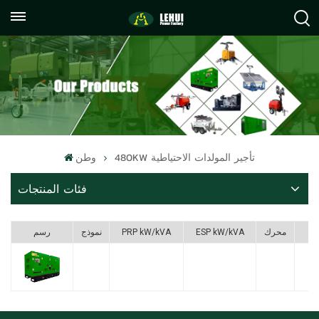
+86
info@lehuipowerfactory.com
059122071372
480KW تأجير المولدات الاحتياطية
وطن
فئات المنتجات
F
محرك
ESP kW/kVA
PRP kW/kVA
نموذج
رسم