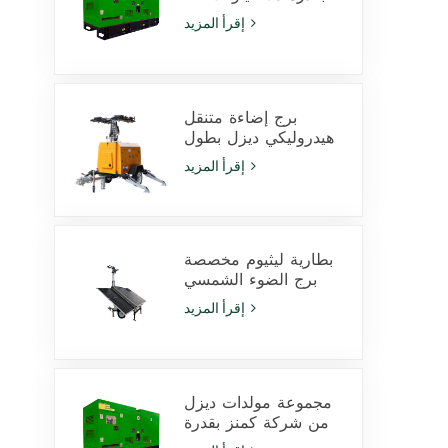
فولت أمبير يعمل
إقرأ المزيد
بمحرك Cummins
4Bta3.9-G11 للاستخدام
في التعدين
برج إضاءة متنقل
هيدروليكي ديزل بطول
9 أمتار مزود بمصابيح
إقرأ المزيد
LED بقدرة 350 وات
ومصابيح هاليد معدنية
بقدرة 1000 وات
بطارية ليثيوم مخصصة
برج الضوء الشمسي
600W مصابيح LED مع
إقرأ المزيد
انزلاق
مجموعة مولدات ديزل
من شركة كمنز بقدرة
425 كيلو فولت أمبير،