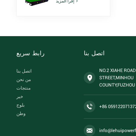
إقرأ المزيد
طراز 6ZTAA13-G2،
مناسبة للاستخدام في
المناخات المعرضة
للغبار
اتصل بنا
رابط سريع
NO.2 XIAHE ROA
اتصل بنا
STREET,MINHOU
من نحن
COUNTY,FUZHOU 
منتجات
خبر
بلوج
+86 05912207137
وطن
info@lehuipower