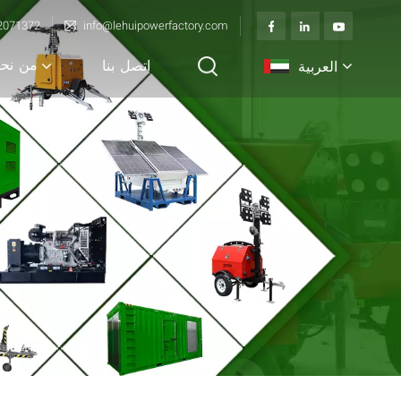
2071372
info@lehuipowerfactory.com
من نح
العربية
اتصل بنا
English
français
Deutsch
italiano
русский
español
português