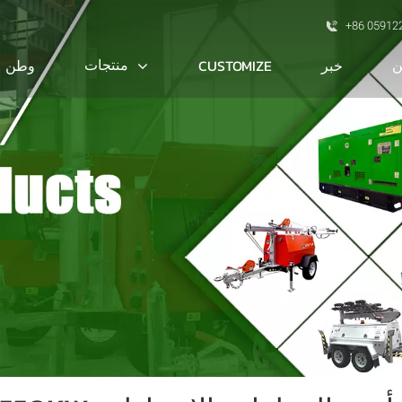
+86 05912
ن
منتجات
خبر
CUSTOMIZE
وطن