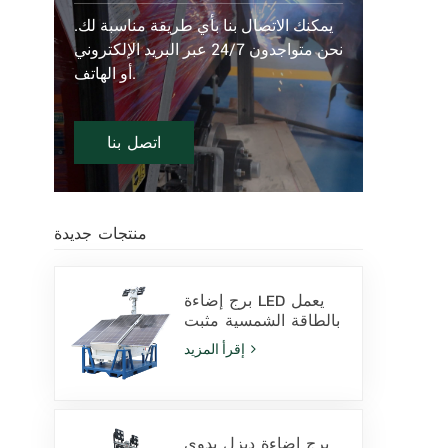
يمكنك الاتصال بنا بأي طريقة مناسبة لك.
نحن متواجدون 24/7 عبر البريد الإلكتروني
أو الهاتف.
اتصل بنا
منتجات جديدة
برج إضاءة LED يعمل
بالطاقة الشمسية مثبت
على قاعدة انزلاقية،
إقرأ المزيد
مزود بمصابيح LED
بقدرة 400 واط وبطارية
ليثيوم، للبيع
برج إضاءة ديزل يدوي