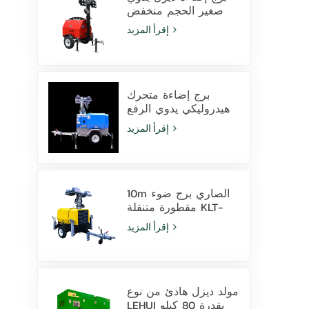
صغير الحجم منخفض
التكلفة مزود بـ 4
إقرأ المزيد
مصابيح هاليد معدنية
بقوة 1000 واط
برج إضاءة متحرك
هيدروليكي يدوي الرفع
بارتفاع 9 أمتار مزود
إقرأ المزيد
بمصابيح LED ومصابيح
هاليد معدنية
10m الصاري برج ضوء
مقطورة متنقلة KLT-
10000V المراقبة
إقرأ المزيد
مولد ديزل هادئ من نوع
LEHUI بقدرة 80 كيلو