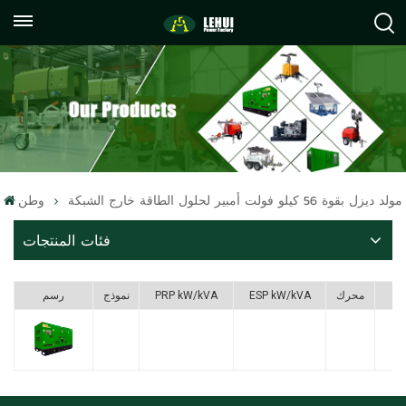
+86
info@lehuipowerfactory.com
059122071372
مولد ديزل بقوة 56 كيلو فولت أمبير لحلول الطاقة خارج الشبكة
وطن
فئات المنتجات
F
محرك
ESP kW/kVA
PRP kW/kVA
نموذج
رسم