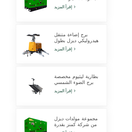
فولت أمبير يعمل
إقرأ المزيد
بمحرك Cummins
4Bta3.9-G11 للاستخدام
في التعدين
برج إضاءة متنقل
هيدروليكي ديزل بطول
9 أمتار مزود بمصابيح
إقرأ المزيد
LED بقدرة 350 وات
ومصابيح هاليد معدنية
بقدرة 1000 وات
بطارية ليثيوم مخصصة
برج الضوء الشمسي
600W مصابيح LED مع
إقرأ المزيد
انزلاق
مجموعة مولدات ديزل
من شركة كمنز بقدرة
425 كيلو فولت أمبير،