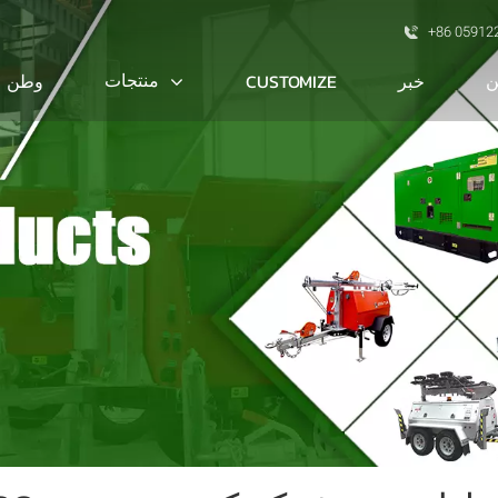
+86 05912
ن
منتجات
خبر
CUSTOMIZE
وطن