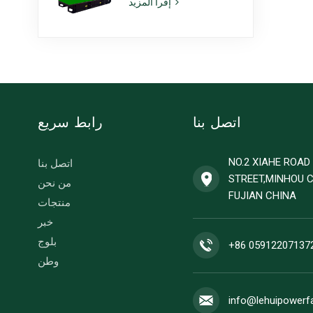
إقرأ المزيد
طراز 6ZTAA13-G2،
مناسبة للاستخدام في
المناخات المعرضة
للغبار
اتصل بنا
رابط سريع
NO.2 XIAHE ROA
اتصل بنا
STREET,MINHOU 
من نحن
FUJIAN CHINA
منتجات
خبر
بلوج
+86 05912207137
وطن
info@lehuipowerf