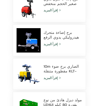
صغير الحجم منخفض
التكلفة مزود بـ 4
إقرأ المزيد
مصابيح هاليد معدنية
بقوة 1000 واط
برج إضاءة متحرك
هيدروليكي يدوي الرفع
بارتفاع 9 أمتار مزود
إقرأ المزيد
بمصابيح LED ومصابيح
هاليد معدنية
10m الصاري برج ضوء
مقطورة متنقلة KLT-
10000V المراقبة
إقرأ المزيد
مولد ديزل هادئ من نوع
LEHUI بقدرة 80 كيلو