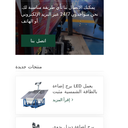
يمكنك الاتصال بنا بأي طريقة مناسبة لك.
نحن متواجدون 24/7 عبر البريد الإلكتروني
أو الهاتف.
اتصل بنا
منتجات جديدة
برج إضاءة LED يعمل
بالطاقة الشمسية مثبت
على قاعدة انزلاقية،
إقرأ المزيد
مزود بمصابيح LED
بقدرة 400 واط وبطارية
ليثيوم، للبيع
برج إضاءة ديزل يدوي