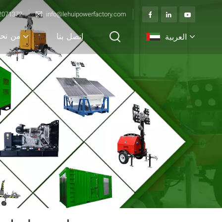
2071372
info@lehuipowerfactory.com
من نح
العربية
اتصل بنا
English
français
Deutsch
italiano
русский
español
português