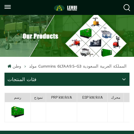
+86
info@lehuipowerfactory.com
059122071372
مولد Cummins 6LTAA9.5-G3 المملكة العربية السعودية
وطن
فئات المنتجات
F
محرك
ESP kW/kVA
PRP kW/kVA
نموذج
رسم