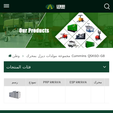
+86
info@lehuipowerfactory.com
059122071372
مجموعة مولدات ديزل بمحرك Cummins QSK60-G8
وطن
فئات المنتجات
F
محرك
ESP kW/kVA
PRP kW/kVA
نموذج
رسم