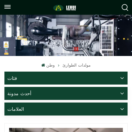
+86
info@lehuipowerfactory.com
059122071372
مولدات الطوارئ
وطن
فئات
أحدث مدونة
العلامات