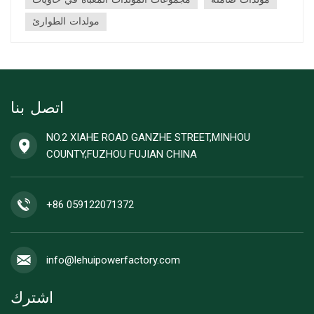
احسب إجمالي احتياجات واتابدأ بإدر...
مولدات الطوارئ
اتصل بنا
NO.2 XIAHE ROAD GANZHE STREET,MINHOU
COUNTY,FUZHOU FUJIAN CHINA
+86 059122071372
info@lehuipowerfactory.com
اشترك