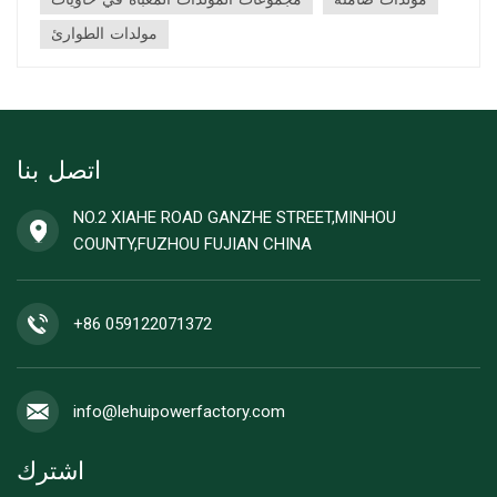
احسب إجمالي احتياجات واتابدأ بإدر...
مولدات الطوارئ
اتصل بنا
NO.2 XIAHE ROAD GANZHE STREET,MINHOU
COUNTY,FUZHOU FUJIAN CHINA
+86 059122071372
info@lehuipowerfactory.com
اشترك