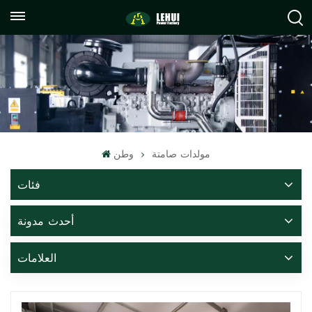
+86
info@lehuipowerfactory.com
059122071372
مولدات صامتة
وطن
فئات
أحدث مدونة
العلامات