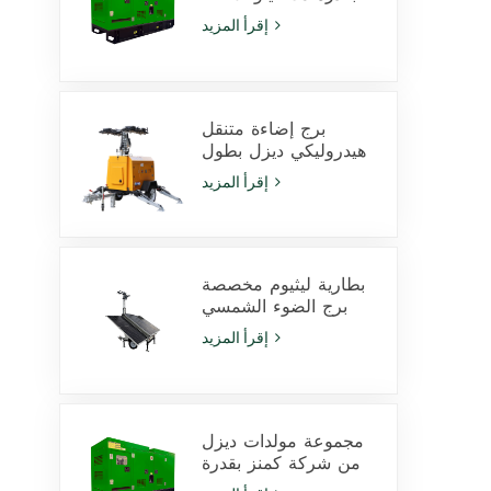
فولت أمبير يعمل
إقرأ المزيد
بمحرك Cummins
4Bta3.9-G11 للاستخدام
في التعدين
برج إضاءة متنقل
هيدروليكي ديزل بطول
9 أمتار مزود بمصابيح
إقرأ المزيد
LED بقدرة 350 وات
ومصابيح هاليد معدنية
بقدرة 1000 وات
بطارية ليثيوم مخصصة
برج الضوء الشمسي
600W مصابيح LED مع
إقرأ المزيد
انزلاق
مجموعة مولدات ديزل
من شركة كمنز بقدرة
425 كيلو فولت أمبير،