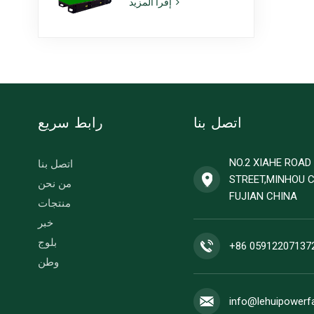
إقرأ المزيد
طراز 6ZTAA13-G2،
مناسبة للاستخدام في
المناخات المعرضة
للغبار
اتصل بنا
رابط سريع
NO.2 XIAHE ROA
اتصل بنا
STREET,MINHOU 
من نحن
FUJIAN CHINA
منتجات
خبر
بلوج
+86 05912207137
وطن
info@lehuipowerf