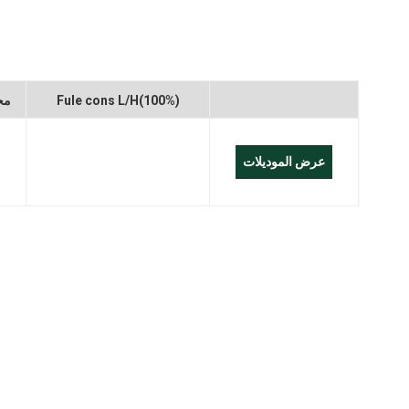
العربية
Melayu
Fule cons L/H(100%)
مح
Indonesia
عرض الموديلات