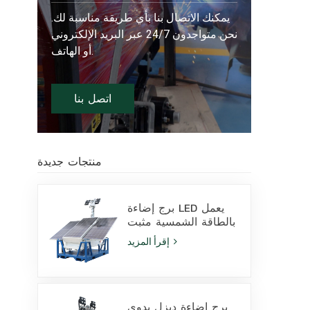
يمكنك الاتصال بنا بأي طريقة مناسبة لك.
نحن متواجدون 24/7 عبر البريد الإلكتروني
أو الهاتف.
اتصل بنا
منتجات جديدة
برج إضاءة LED يعمل
بالطاقة الشمسية مثبت
على قاعدة انزلاقية،
إقرأ المزيد
مزود بمصابيح LED
بقدرة 400 واط وبطارية
ليثيوم، للبيع
برج إضاءة ديزل يدوي