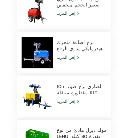
صغير الحجم منخفض
التكلفة مزود بـ 4
إقرأ المزيد
مصابيح هاليد معدنية
بقوة 1000 واط
برج إضاءة متحرك
هيدروليكي يدوي الرفع
بارتفاع 9 أمتار مزود
إقرأ المزيد
بمصابيح LED ومصابيح
هاليد معدنية
10m الصاري برج ضوء
مقطورة متنقلة KLT-
10000V المراقبة
إقرأ المزيد
مولد ديزل هادئ من نوع
LEHUI بقدرة 80 كيلو