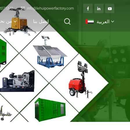
2071372
info@lehuipowerfactory.com
من نح
العربية
اتصل بنا
English
français
Deutsch
italiano
русский
español
português