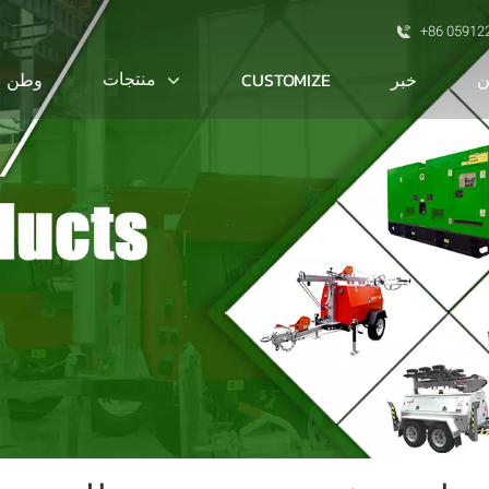
+86 05912
ن
منتجات
خبر
CUSTOMIZE
وطن