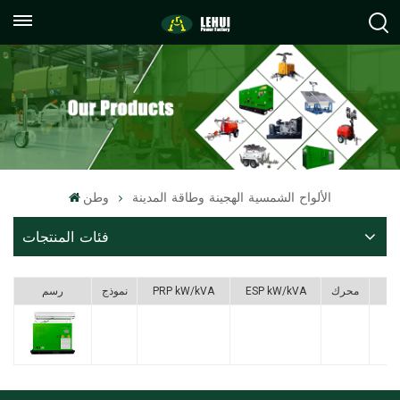
+86
info@lehuipowerfactory.com
059122071372
الألواح الشمسية الهجينة وطاقة المدينة
وطن
فئات المنتجات
F
محرك
ESP kW/kVA
PRP kW/kVA
نموذج
رسم