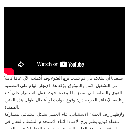
يسعدنا أن نبلغكم بأن تم تثبيت
برج الضوء
وقد أكملت الآن عامًا كاملاً
من التشغيل الآمن والموثوق.
يؤكد هذا الإنجاز الهام على التصميم
القوي والمتانة التي تتمتع بها الوحدة، حيث تعمل باستمرار على أداء
وظيفة الإضاءة الحرجة دون وقوع حوادث أو أعطال طوال هذه الفترة
الممتدة.
ولإظهار رضا العملاء الاستثنائي، قام العميل بشكل استباقي بمشاركة
مقطع فيديو يظهر برج الإضاءة أثناء الاستخدام النشط والفعال في
الموقع.
ويعزز هذا الدليل البصري بقوة ردود الفعل الإيجابية للغاية،