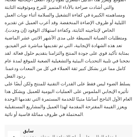
والتي أشادت صراحة بالأداء المتميز للبرج وموثوقيته الثابتة
ومساهمته الكبيرة في كفاءة التشغيل والسلامة أثناء نوبات العمل
الليلية أو ظروف الإضاءة المنخفضة.
وقد أعرب العميل عن تقديره
الخاص لإنتاجيته الثابتة، وكفاءة استهلاك الوقود (إن وجدت)،
ومتطلبات الصيانة البسيطة على مدى الأشهر الاثني عشر الماضية.
تعد هذه الشهادة الإيجابية، التي تم تقديمها مباشرة عبر الفيديو،
بمثابة تأكيد قوي على جودة المنتج والتزامنا بتقديم حلول فعالة.
لقد
نجحنا في تلبية التحديات البيئية والتشغيلية الصعبة للموقع لمدة عام
كامل مما عزز بشكل كبير ثقة العملاء في كل من المعدات ودعمنا.
ردود الفعل.
يسلط الضوء ليس فقط على القدرات التقنية للمنتج ولكن أيضًا على
تأثيره الإيجابي الملموس على العمليات اليومية للعميل.
ويشكل هذا
العام الأول الناجح أساسًا متينًا للخدمة المستمرة التي تقدمها الوحدة
ويعزز القيمة المقترحة المقدمة لهذا العميل والمشاريع المستقبلية
المحتملة في ظروف مماثلة قاسية أو نائية.
سابق