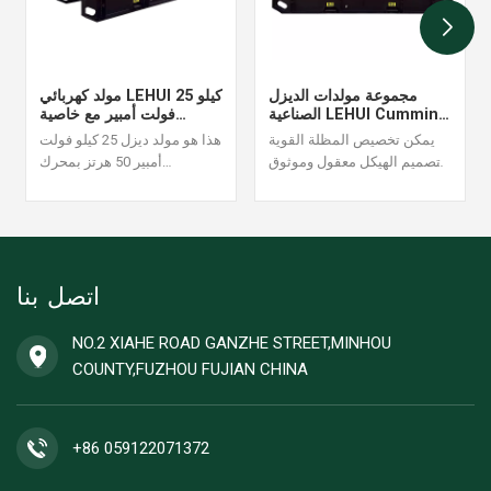
مجموعة مولدات الديزل
مولد كهربائي LEHUI 25 كيلو
الصناعية LEHUI Cummins
فولت أمبير مع خاصية
45KVA 60HZ
التشغيل التلقائي والمراقبة
يمكن تخصيص المظلة القوية
هذا هو مولد ديزل 25 كيلو فولت
عن بُعد
وتصميم الهيكل معقول وموثوق
أمبير 50 ​​هرتز بمحرك
به ، يتم قبول أمر مولد الديزل
Cummins 4B3.9-G1. مناسب
مجموعة واحدة.
لحالات إمداد الطاقة المستمر
عالية الأحمال، يتميز بثبات
الإنتاج وكفاءة عالية في استهلاك
الوقود. نقبل طلب مجموعة
اتصل بنا
واحدة من مولدات الديزل.
NO.2 XIAHE ROAD GANZHE STREET,MINHOU
COUNTY,FUZHOU FUJIAN CHINA
+86 059122071372