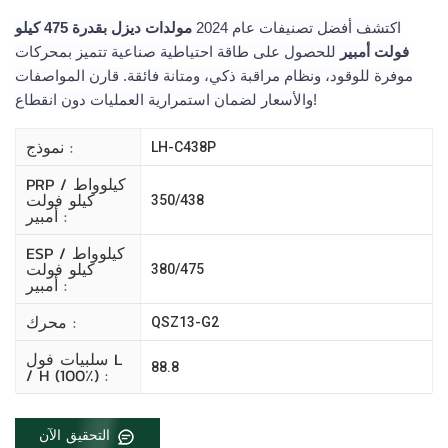
اكتشف أفضل تصنيفات عام 2024
مولدات ديزل بقدرة 475 كيلو
فولت أمبير
للحصول على طاقة احتياطية صناعية تتميز بمحركات
موفرة للوقود، ونظام مراقبة ذكي، ومتانة فائقة. قارن المواصفات
والأسعار لضمان استمرارية العمليات دون انقطاع!
نموذج :
LH-C438P
PRP كيلوواط /
كيلو فولت
350/438
أمبير :
ESP كيلوواط /
كيلو فولت
380/475
أمبير :
محرك :
QSZ13-G2
سلبيات فول L
88.8
/ H (100٪) :
التحقيق الآن