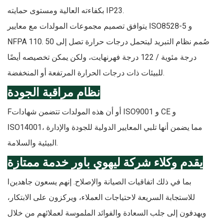
بكفاءته العالية ومستوى حمايته IP23.
يتوافق تصميم مجموعات المولدات مع معايير ISO8528-5 و
NFPA 110. صُمم نظام التبريد ليتحمل درجات حرارة تصل إلى 50
درجة مئوية / 122 درجة فهرنهايت، ولكن يمكن تخصيصه أيضًا
للبيئات ذات درجات الحرارة المرتفعة أو المنخفضة.
نظام مراقبة الجودة
أو أن هذه المولدات تتضمن شهادات ISO9001 و CE و
F
ISO14001، مما يضمن أنها تلبي المعايير الدولية للجودة والإدارة
البيئية والسلامة.
يقدم وكلاء شركة ليهوي باور خدمة ممتازة
بما في ذلك اتفاقيات الصيانة والإصلاح. إنهم يسعون جاهدين
I
للاستجابة السريعة لاحتياجات العملاء، ويركزون على الابتكار،
ويهدفون إلى جلب السعادة والفوائد الملموسة لعملائهم من خلال