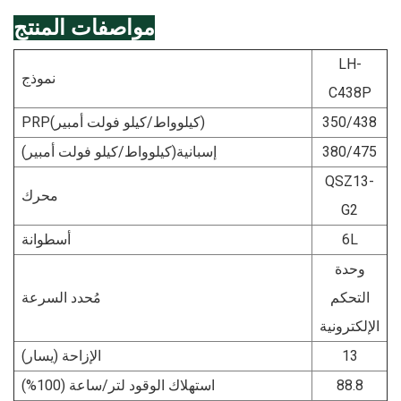
مواصفات المنتج
LH-
نموذج
C438P
350/438
PRP(كيلوواط/كيلو فولت أمبير)
380/475
إسبانية
(كيلوواط/كيلو فولت أمبير)
QSZ13-
محرك
G2
6L
أسطوانة
وحدة
التحكم
مُحدد السرعة
الإلكترونية
13
الإزاحة (يسار)
88.8
استهلاك الوقود لتر/ساعة (100%)