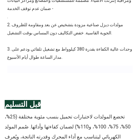
ومراقبة إنترنت الأشياء. مصممة للمستشفيات والمصانع ومراكز البيانات
- ضمان عدم توقف الخدمة
.
2. مولدات ديزل صناعية مزودة بتشخيص عن بعد ومقاومة للظروف
خفض التكاليف دون المساس بوقت التشغيل.
الجوية القاسية.
3. وحدات عالية الكفاءة بقدرة 380 كيلوواط مع تشغيل تلقائي ودعم على
مدار الساعة طوال أيام الأسبوع.
قبل التسليم
تخضع المولدات لاختبارات تحميل بنسب مئوية مختلفة (25%،
50%، 75%، 100%، و110%) لضمان كفاءتها وأدائها. صُمم المولد
الكهربائي ليتناسب مع أداء المحرك وقدرته الناتجة، ويُعرف