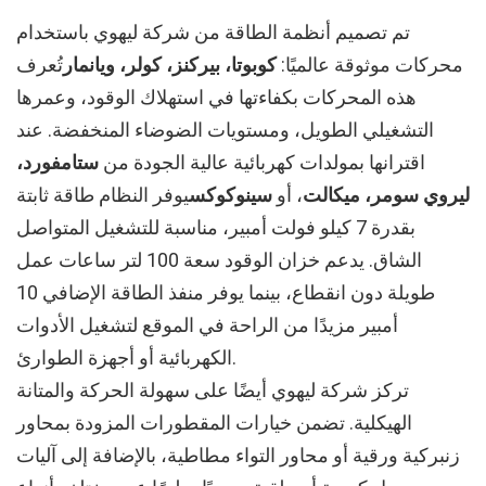
تم تصميم أنظمة الطاقة من شركة ليهوي باستخدام
محركات موثوقة عالميًا:
كوبوتا، بيركنز، كولر، ويانمار
تُعرف
هذه المحركات بكفاءتها في استهلاك الوقود، وعمرها
التشغيلي الطويل، ومستويات الضوضاء المنخفضة. عند
اقترانها بمولدات كهربائية عالية الجودة من
ستامفورد،
ليروي سومر، ميكالت
، أو
سينوكوكس
يوفر النظام طاقة ثابتة
بقدرة 7 كيلو فولت أمبير، مناسبة للتشغيل المتواصل
الشاق. يدعم خزان الوقود سعة 100 لتر ساعات عمل
طويلة دون انقطاع، بينما يوفر منفذ الطاقة الإضافي 10
أمبير مزيدًا من الراحة في الموقع لتشغيل الأدوات
الكهربائية أو أجهزة الطوارئ.
تركز شركة ليهوي أيضًا على سهولة الحركة والمتانة
الهيكلية. تضمن خيارات المقطورات المزودة بمحاور
زنبركية ورقية أو محاور التواء مطاطية، بالإضافة إلى آليات