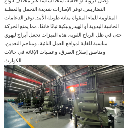
وصل كروية أو حلقية، سحبًا سلسًا عبر مختلف أنواع
التضاريس. توفر الإطارات شديدة التحمل والمظلة
المقاومة للماء المقواة متانة طويلة الأمد. توفر الدعامات
الجانبية اليدوية أو الهيدروليكية ثباتًا فائقًا، مما يمنع الحركة
حتى في ظل الرياح القوية. هذه الميزات تجعل أبراج ليهوي
مناسبة للغاية لمواقع العمل النائية، ومناجم التعدين،
ومناطق إصلاح الطرق، وعمليات الإغاثة في حالات
الكوارث.