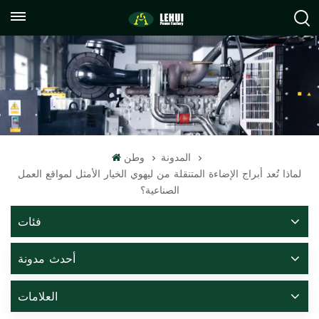
+86
info@lehuipowerfactory.com
059122071372
المدونة
وطن
لماذا تُعد أبراج الإضاءة المتنقلة من ليهوي الخيار الأمثل لمواقع العمل
الصناعية؟
فئات
أحدث مدونة
العلامات