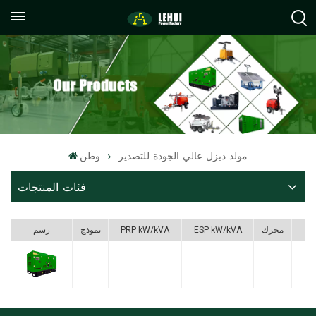
+86
info@lehuipowerfactory.com
059122071372
مولد ديزل عالي الجودة للتصدير
وطن
فئات المنتجات
F
محرك
ESP kW/kVA
PRP kW/kVA
نموذج
رسم