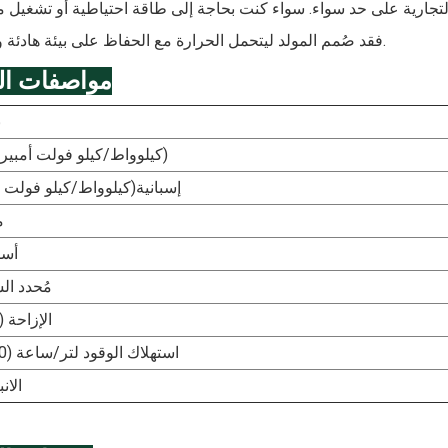
لتجارية على حد سواء. سواء كنت بحاجة إلى طاقة احتياطية أو تشغيل 
فقد صُمم المولد ليتحمل الحرارة مع الحفاظ على بيئة هادئة ومريحة.
مواصفات ال
ن
PRP(كيلوواط/كيلو فولت أمبير)
إسبانية
(كيلوواط/كيلو فولت أ
م
أسط
مُحدد ال
الإزاحة (
استهلاك الوقود لتر/ساعة (100%)
الان