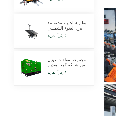
LED بقدرة 350 وات
ومصابيح هاليد معدنية
بقدرة 1000 وات
بطارية ليثيوم مخصصة
برج الضوء الشمسي
600W مصابيح LED مع
إقرأ المزيد
انزلاق
مجموعة مولدات ديزل
من شركة كمنز بقدرة
425 كيلو فولت أمبير،
إقرأ المزيد
طراز 6ZTAA13-G2،
مناسبة للاستخدام في
المناخات المعرضة
للغبار