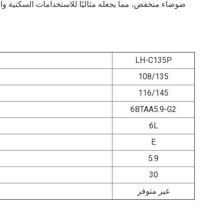
ضوضاء منخفض، مما يجعله مثاليًا للاستخدامات السكنية وا
LH-C135P
108/135
116/145
6BTAA5.9-G2
6L
E
5.9
30
غير متوفر