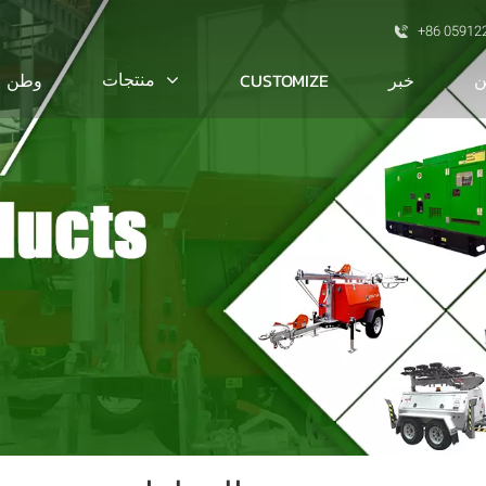
+86 05912
ن
منتجات
خبر
CUSTOMIZE
وطن