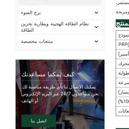
مستمر،
برج الضوء
منتج
نظام الطاقة الهجينة وبطارية تخزين
الطاقة
موذج
منتجات مخصصة
مبير)
حرك
كيف يمكننا مساعدتك
وانة
سرعة
يمكنك الاتصال بنا بأي طريقة مناسبة لك.
يسار)
نحن متواجدون 24/7 عبر البريد الإلكتروني
أو الهاتف.
بعاثات
اتصل بنا