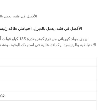
العربية
مولد كهرباء LEHUI 135KVA Cummins، الأفضل
Melayu
مولد كهرباء LEHUI 135KVA Cummins، الأفضل في فئته، يعمل بالديزل، احتياطي طاقة رئ
Indonesia
ليهوي
مولد كهربائي من نوع كمنز بقدرة 135 كيلو فولت أمبير
الاحتياطية والرئيسية، وكفاءة عالية في استهلاك الوقود، وتشغيل
-G2