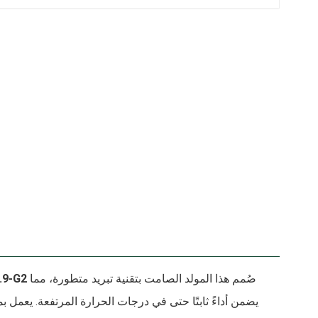
صُمم هذا المولد الصامت بتقنية تبريد متطورة، مما
مولد كهربائي من نوع Cummins بق
يضمن أداءً ثابتًا حتى في درجات الحرارة المرتفعة. يعمل