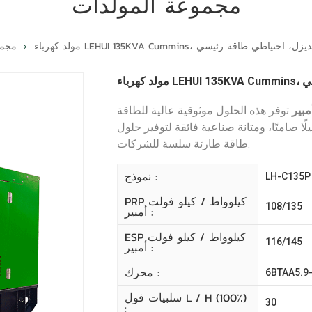
مجموعة المولدات
 في فئته، يعمل بالديزل، احتياطي طاقة رئيسي
مجمو
يسي
توفر هذه الحلول موثوقية عالية للطاقة
ًا صامتًا، ومتانة صناعية فائقة لتوفير حلول
طاقة طارئة سلسة للشركات.
نموذج :
LH-C135P
PRP كيلوواط / كيلو فولت
108/135
أمبير :
ESP كيلوواط / كيلو فولت
116/145
أمبير :
محرك :
6BTAA5.9
سلبيات فول L / H (100٪)
30
: