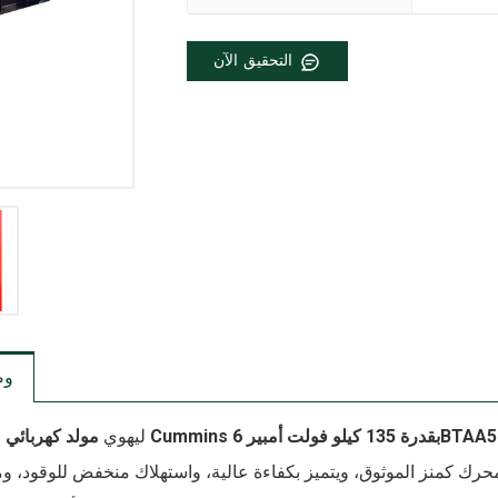
التحقيق الآن
و
درة 135 كيلو فولت أمبير 6BTAA5.9-G2
ليهوي
 بمحرك كمنز الموثوق، ويتميز بكفاءة عالية، واستهلاك منخفض للوقود، 