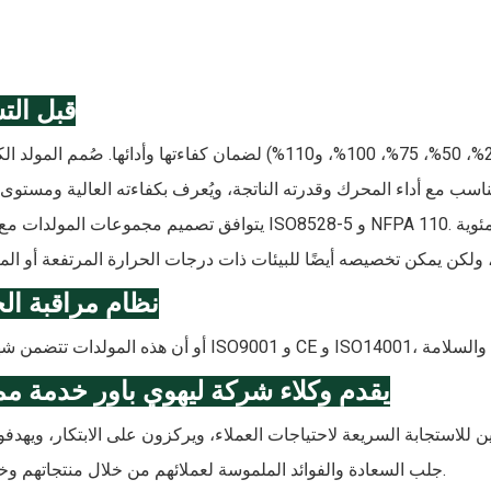
قبل الت
تخضع المولدات لاختبارات تحميل بنسب مئوية مختلفة (25%، 50%، 75%، 100%، و110%) لضمان كفاءتها وأدائها. صُم
يتوافق تصميم مجموعات المولدات مع معايير ISO8528-5 و NFPA 110. صُمم نظام التبريد ليتحمل درجات حرارة تص
نظام مراقبة ال
يقدم وكلاء شركة ليهوي باور خدمة مم
ن للاستجابة السريعة لاحتياجات العملاء، ويركزون على الابتكار، ويهدف
جلب السعادة والفوائد الملموسة لعملائهم من خلال منتجاتهم وخدماتهم.