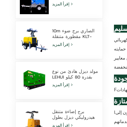
بارتفاع 9 أمتار مزود
إقرأ المزيد
بمصابيح LED ومصابيح
هاليد معدنية
سليم
10m الصاري برج ضوء
مقطورة متنقلة KLT-
م المولد الكهربائي
10000V المراقبة
إقرأ المزيد
ل إلى 50 درجة مئوية
مولد ديزل هادئ من نوع
LEHUI بقدرة 80 كيلو
جودة
فولت أمبير يعمل
إقرأ المزيد
بمحرك Cummins
F
4Bta3.9-G11 للاستخدام
في التعدين
تازة
برج إضاءة متنقل
ون إلى
I
هيدروليكي ديزل بطول
9 أمتار مزود بمصابيح
إقرأ المزيد