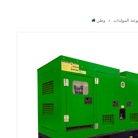
عة المولدات
وطن