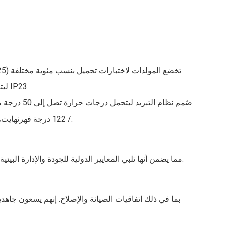
ليتناسب مع أداء المحرك وقدرته الناتجة، ويُعرف بكفاءته العالية ومستوى حمايته IP23.
/ 122 درجة فهرنهايت، ولكن يمكن تخصيصه أيضًا للبيئات ذات درجات الحرارة المرتفعة أو المنخفضة.
أو أن هذه المولدات تتضمن شهادات ISO9001 و CE و ISO14001، مما يضمن أنها تلبي المعايير الدولية للجودة والإدارة البيئية والسلامة.
بما في ذلك اتفاقيات الصيانة والإصلاح. إنهم يسعون جاهدي