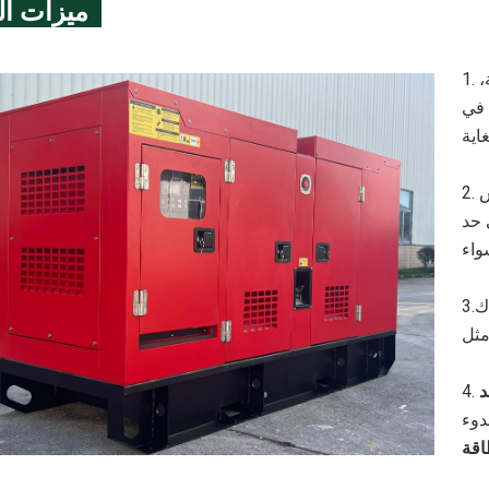
ميزات ال
1. ضمان الأداء المتسق في درجات الحرارة المرتفعة للغاية،
 في
2. مصمم للعمل بهدوء، مما يوفر بيئة هادئة دون المساس
 حد
ك
3.
د
دوء
اقة