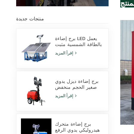
منتج
منتجات جديدة
برج إضاءة LED يعمل
بالطاقة الشمسية مثبت
على قاعدة انزلاقية،
إقرأ المزيد
مزود بمصابيح LED
بقدرة 400 واط وبطارية
ليثيوم، للبيع
برج إضاءة ديزل يدوي
صغير الحجم منخفض
التكلفة مزود بـ 4
إقرأ المزيد
مصابيح هاليد معدنية
بقوة 1000 واط
برج إضاءة متحرك
هيدروليكي يدوي الرفع