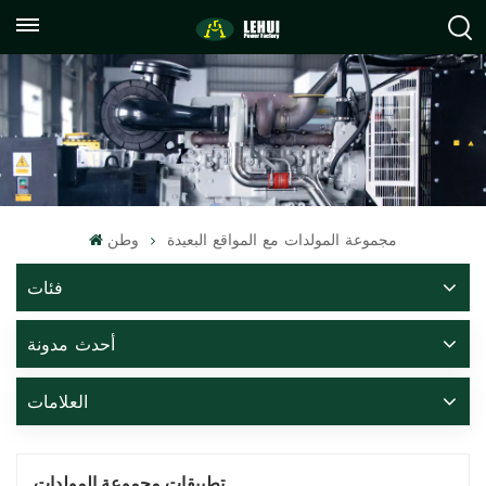
+86
info@lehuipowerfactory.com
059122071372
مجموعة المولدات مع المواقع البعيدة
وطن
فئات
أحدث مدونة
العلامات
تطبيقات مجموعة المولدات