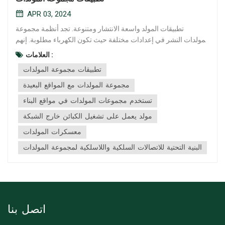
APR 03, 2024
تطبيقات المولد واسعة الانتشار ومتنوعة. تجد أنظمة مجموعة
المولدات النشر في إعدادات مختلفة حيث تكون الكهرباء مطلوبة. إنهم
يشعرون بالرضا عن متطلبات الطاقة المتزايدة للصناعات والمناطق
العلامات :
السكنية وحتى المواقع البعيدة. في مجال الصناعات ، يعتبر المولد أمرًا
تطبيقات مجموعة المولدات
حيويًا لضمان إمدادات الطاقة دون انقطاع ، وتمك...
مجموعة المولدات مع المواقع البعيدة
تستخدم مجموعات المولدات في مواقع البناء
مولد يعمل على تشغيل الكبائن خارج الشبكة
معسكرات المولدات
البنية التحتية للاتصالات السلكية واللاسلكية لمجموعة المولدات
اتصل بنا