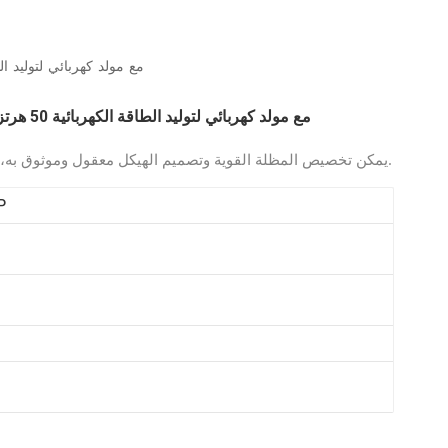
العربية
محرك ديزل LEHUI Cummins 1000 KVA مع مولد كهربائي 
Melayu
محرك ديزل LEHUI Cummins 1000 KVA مع مولد كهربائي لتوليد الطاقة الكهربائية 50 هرتز
Indonesia
يمكن تخصيص المظلة القوية وتصميم الهيكل معقول وموثوق به، ويتم قبول طلب مولد الديزل لمجموعة واحدة.
P