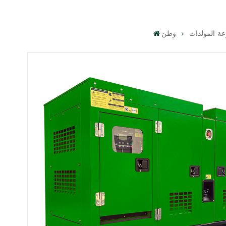
ة المولدات
وطن