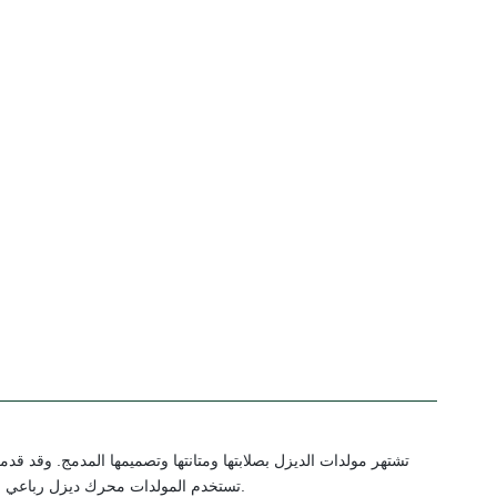
تشتهر مولدات الديزل بصلابتها ومتانتها وتصميمها المدمج. وقد قد
تستخدم المولدات محرك ديزل رباعي الأشواط، والذي يتوافق مع مولد كهربائي عالي الجودة لضمان الأداء الأمثل وإنتاج الطاقة.