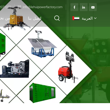
2071372
info@lehuipowerfactory.com
من نح
العربية
اتصل بنا
English
français
Deutsch
italiano
русский
español
português