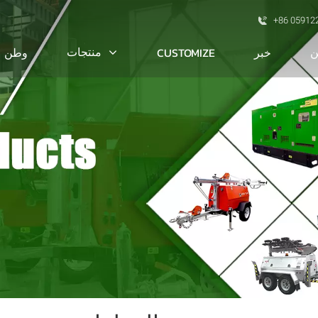
+86 05912
ن
منتجات
خبر
CUSTOMIZE
وطن