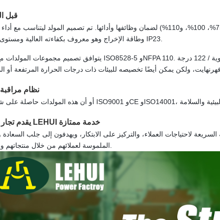
قبل ا
تخضع المولدات لاختبارات الحمل بنسب مختلفة (25%، 50%، 75%، 100%، و110%) لضمان وظائفها وأدائها. تم تصميم المولد ليتناسب
وطاقة الإخراج وهو معروف بكفاءته العالية ومستوى الحماية IP23.
يتوافق تصميم مجموعات المولدات مع معايير ISO8528-5 وNFPA 110. تم تصميم نظام التبريد ليتحمل درجات حرارة تصل إلى 
نظام مراقبة 
يقدم تجار الطاقة LEHUI خدمة ممتازة
السريعة لاحتياجات العملاء، والتركيز على الابتكار، ويهدفون إلى جلب السعادة و
الملموسة لعملائهم من خلال منتجاتهم وخدماتهم.