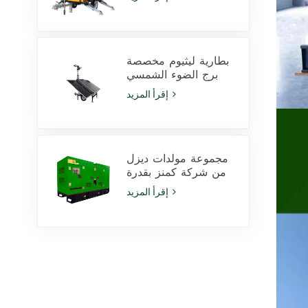
LED بقدرة 350 وات
ومصابيح هاليد معدنية
بقدرة 1000 وات
بطارية ليثيوم مخصصة
برج الضوء الشمسي
600W مصابيح LED مع
إقرأ المزيد
انزلاق
مجموعة مولدات ديزل
من شركة كمنز بقدرة
425 كيلو فولت أمبير،
إقرأ المزيد
طراز 6ZTAA13-G2،
مناسبة للاستخدام في
المناخات المعرضة
للغبار