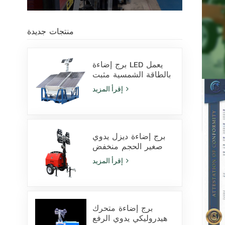
منتجات جديدة
برج إضاءة LED يعمل
بالطاقة الشمسية مثبت
على قاعدة انزلاقية،
إقرأ المزيد
مزود بمصابيح LED
بقدرة 400 واط وبطارية
ليثيوم، للبيع
برج إضاءة ديزل يدوي
صغير الحجم منخفض
التكلفة مزود بـ 4
إقرأ المزيد
مصابيح هاليد معدنية
بقوة 1000 واط
برج إضاءة متحرك
هيدروليكي يدوي الرفع