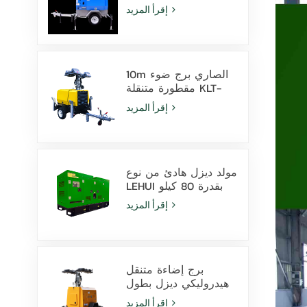
بارتفاع 9 أمتار مزود
إقرأ المزيد
بمصابيح LED ومصابيح
هاليد معدنية
10m الصاري برج ضوء
مقطورة متنقلة KLT-
10000V المراقبة
إقرأ المزيد
مولد ديزل هادئ من نوع
LEHUI بقدرة 80 كيلو
فولت أمبير يعمل
إقرأ المزيد
بمحرك Cummins
4Bta3.9-G11 للاستخدام
في التعدين
برج إضاءة متنقل
هيدروليكي ديزل بطول
9 أمتار مزود بمصابيح
إقرأ المزيد