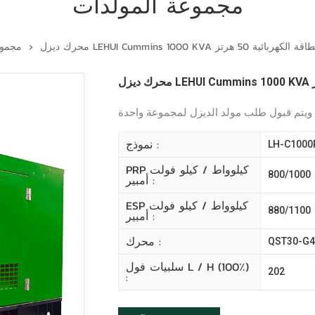
مجموعة المولدات
لتوليد الطاقة الكهربائية 50 هرتز
مجموع
نموذج :
LH-C1000
PRP كيلوواط / كيلو فولت
800/1000
أمبير :
ESP كيلوواط / كيلو فولت
880/1100
أمبير :
محرك :
QST30-G4
سلبيات فول L / H (100٪)
202
: