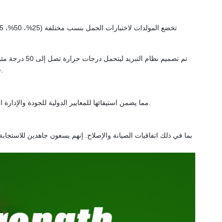
فهرنهايت، ولكن يمكن أيضًا تخصيصه للبيئات ذات درجات الحرارة المرتفعة أو المنخفضة.
أو أن هذه المولدات حاصلة على شهادات ISO9001 وCE وISO14001، مما يضمن استيفائها للمعايير الدولية للجودة والإدارة البيئية والسلامة.
بما في ذلك اتفاقيات الصيانة والإصلاح. إنهم يسعون جاهدين للاستجابة 