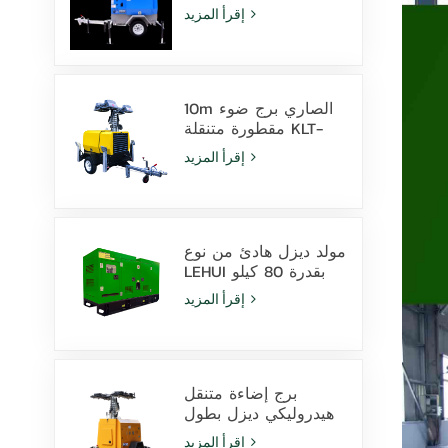
بارتفاع 9 أمتار مزود
إقرأ المزيد
بمصابيح LED ومصابيح
هاليد معدنية
10m الصاري برج ضوء
مقطورة متنقلة KLT-
10000V المراقبة
إقرأ المزيد
مولد ديزل هادئ من نوع
LEHUI بقدرة 80 كيلو
فولت أمبير يعمل
إقرأ المزيد
بمحرك Cummins
4Bta3.9-G11 للاستخدام
في التعدين
برج إضاءة متنقل
هيدروليكي ديزل بطول
9 أمتار مزود بمصابيح
إقرأ المزيد