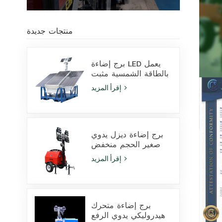
منتجات جديدة
برج إضاءة LED يعمل
بالطاقة الشمسية مثبت
على قاعدة انزلاقية،
إقرأ المزيد
مزود بمصابيح LED
بقدرة 400 واط وبطارية
ليثيوم، للبيع
برج إضاءة ديزل يدوي
صغير الحجم منخفض
التكلفة مزود بـ 4
إقرأ المزيد
مصابيح هاليد معدنية
بقوة 1000 واط
برج إضاءة متحرك
هيدروليكي يدوي الرفع