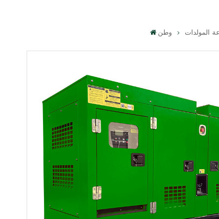
ة المولدات
وطن