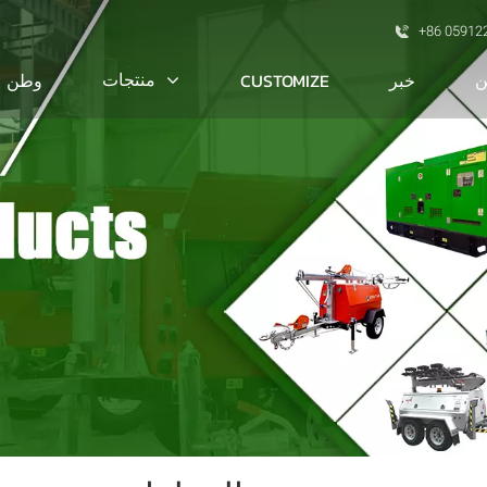
+86 05912
ن
منتجات
خبر
CUSTOMIZE
وطن