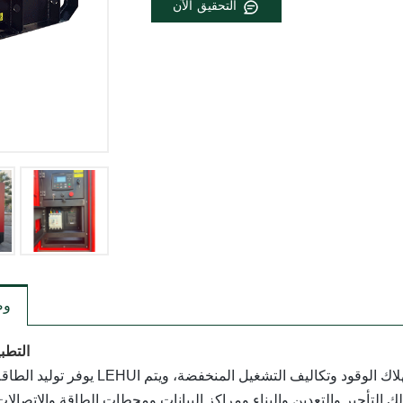
التحقيق الآن
و
التطب
يوفر توليد الطاقة من LEHUI حلول طاقة اقتصادية موثوقة مع الاقتصاد الأمثل في استهلاك الوقود وتك
التأجير والتعدين والبناء ومراكز البيانات ومحطات الطاقة والاتصالات