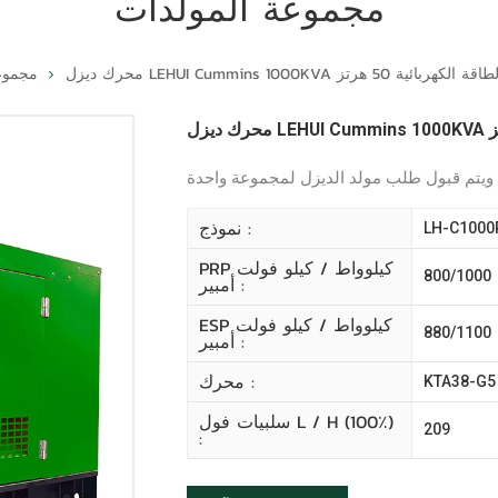
مجموعة المولدات
لتوليد الطاقة الكهربائية 50 هرتز
مجموع
نموذج :
LH-C1000
PRP كيلوواط / كيلو فولت
800/1000
أمبير :
ESP كيلوواط / كيلو فولت
880/1100
أمبير :
محرك :
KTA38-G5
سلبيات فول L / H (100٪)
209
: