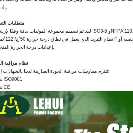
إلى ذلك.
متطلبات الت
د تم تصميم مجموعة المولدات بدقة وفقًا لإرشادات ISO8-5 وNFPA 110.
نظام التبريد الذي يعمل في نطاق درجة حرارة 50
˚
ج/ 122
˚
تم دمج F كميزة قياسي
إعدادات درجة الحرارة المنخفضة.
نظام مراقبة ال
تلتزم ممارسات مراقبة الجودة الصارمة لدينا بالشهادات التالية:
شهادة ISO9001
شهادة CE