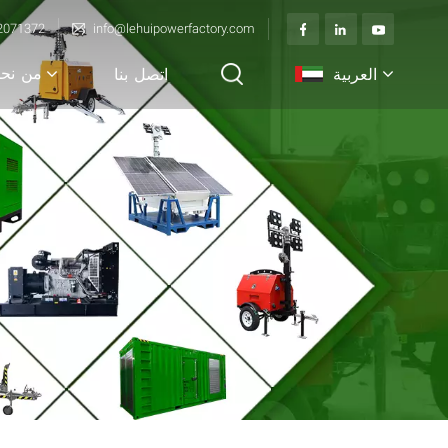
2071372
info@lehuipowerfactory.com
من نح
العربية
اتصل بنا
English
français
Deutsch
italiano
русский
español
português