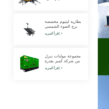
LED بقدرة 350 وات
ومصابيح هاليد معدنية
بقدرة 1000 وات
بطارية ليثيوم مخصصة
برج الضوء الشمسي
600W مصابيح LED مع
إقرأ المزيد
انزلاق
مجموعة مولدات ديزل
من شركة كمنز بقدرة
425 كيلو فولت أمبير،
إقرأ المزيد
طراز 6ZTAA13-G2،
مناسبة للاستخدام في
المناخات المعرضة
للغبار