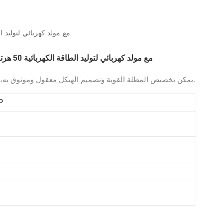
العربية
محرك ديزل LEHUI Cummins 1000KVA مع مولد كهربائي 
Melayu
محرك ديزل LEHUI Cummins 1000KVA مع مولد كهربائي لتوليد الطاقة الكهربائية 50 هرتز
Indonesia
يمكن تخصيص المظلة القوية وتصميم الهيكل معقول وموثوق به، ويتم قبول طلب مولد الديزل لمجموعة واحدة.
P