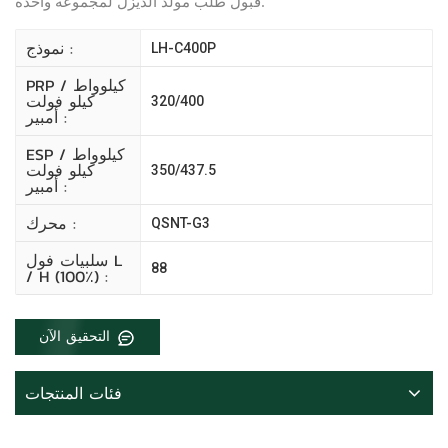
قبول طلب مولد الديزل لمجموعة واحدة.
نموذج :
LH-C400P
PRP كيلوواط /
كيلو فولت
320/400
أمبير :
ESP كيلوواط /
كيلو فولت
350/437.5
أمبير :
محرك :
QSNT-G3
سلبيات فول L
88
/ H (100٪) :
التحقيق الآن
فئات المنتجات