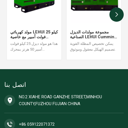
مجموعة مولدات الديزل
مولد كهربائي LEHUI 25 كيلو
الصناعية LEHUI Cummins
فولت أمبير مع خاصية
45KVA 60HZ
التشغيل التلقائي والمراقبة
يمكن تخصيص المظلة القوية
هذا هو مولد ديزل 25 كيلو فولت
عن بُعد
وتصميم الهيكل معقول وموثوق
أمبير 50 ​​هرتز بمحرك
به ، يتم قبول أمر مولد الديزل
Cummins 4B3.9-G1. مناسب
مجموعة واحدة.
لحالات إمداد الطاقة المستمر
عالية الأحمال، يتميز بثبات
الإنتاج وكفاءة عالية في استهلاك
الوقود. نقبل طلب مجموعة
اتصل بنا
واحدة من مولدات الديزل.
NO.2 XIAHE ROAD GANZHE STREET,MINHOU
COUNTY,FUZHOU FUJIAN CHINA
+86 059122071372