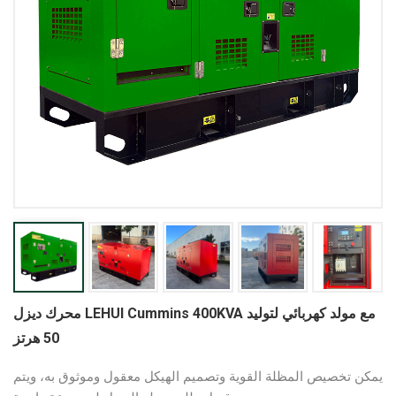
محرك ديزل LEHUI Cummins 400KVA مع مولد كهربائي لتوليد
50 هرتز
يمكن تخصيص المظلة القوية وتصميم الهيكل معقول وموثوق به، ويتم