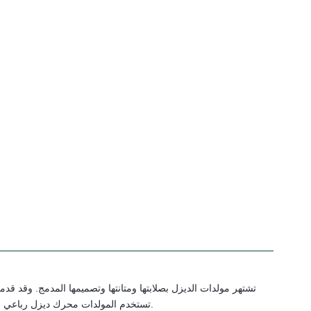
تشتهر مولدات الديزل بصلابتها ومتانتها وتصميمها المدمج. وقد قد
تستخدم المولدات محرك ديزل رباعي الأشواط، والذي يتوافق مع مولد كهربائي عالي الجودة لضمان الأداء الأمثل وإنتاج الطاقة.