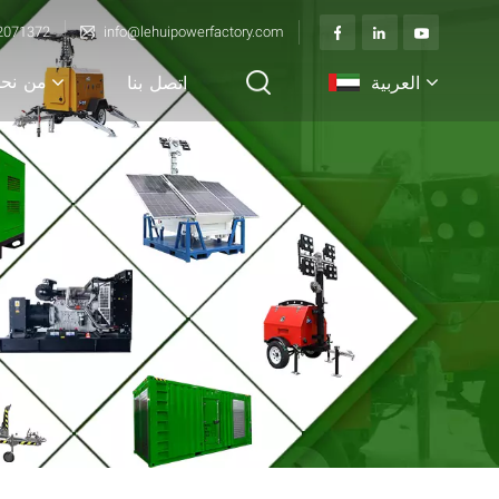
2071372
info@lehuipowerfactory.com
من نح
العربية
اتصل بنا
English
français
Deutsch
italiano
русский
español
português