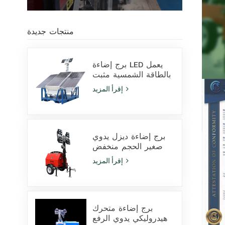
منتجات جديدة
برج إضاءة LED يعمل
بالطاقة الشمسية مثبت
على قاعدة انزلاقية،
إقرأ المزيد
مزود بمصابيح LED
بقدرة 400 واط وبطارية
ليثيوم، للبيع
برج إضاءة ديزل يدوي
صغير الحجم منخفض
التكلفة مزود بـ 4
إقرأ المزيد
مصابيح هاليد معدنية
بقوة 1000 واط
برج إضاءة متحرك
هيدروليكي يدوي الرفع