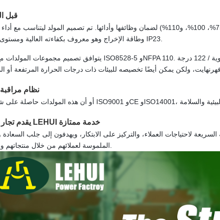
قبل ا
تخضع المولدات لاختبارات الحمل بنسب مختلفة (25%، 50%، 75%، 100%، و110%) لضمان وظائفها وأدائها. تم تصميم المولد ليتناسب
وطاقة الإخراج وهو معروف بكفاءته العالية ومستوى الحماية IP23.
يتوافق تصميم مجموعات المولدات مع معايير ISO8528-5 وNFPA 110. تم تصميم نظام التبريد ليتحمل درجات حرارة تصل إلى 
نظام مراقبة 
يقدم تجار الطاقة LEHUI خدمة ممتازة
السريعة لاحتياجات العملاء، والتركيز على الابتكار، ويهدفون إلى جلب السعادة و
الملموسة لعملائهم من خلال منتجاتهم وخدماتهم.