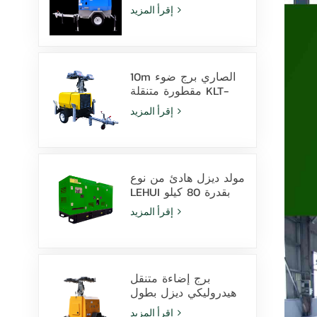
بارتفاع 9 أمتار مزود
إقرأ المزيد
بمصابيح LED ومصابيح
هاليد معدنية
10m الصاري برج ضوء
مقطورة متنقلة KLT-
10000V المراقبة
إقرأ المزيد
مولد ديزل هادئ من نوع
LEHUI بقدرة 80 كيلو
فولت أمبير يعمل
إقرأ المزيد
بمحرك Cummins
4Bta3.9-G11 للاستخدام
في التعدين
برج إضاءة متنقل
هيدروليكي ديزل بطول
9 أمتار مزود بمصابيح
إقرأ المزيد