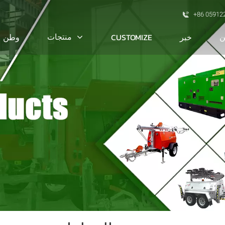
+86 05912
ن
منتجات
خبر
CUSTOMIZE
وطن