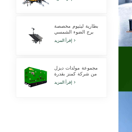
LED بقدرة 350 وات
ومصابيح هاليد معدنية
بقدرة 1000 وات
بطارية ليثيوم مخصصة
برج الضوء الشمسي
600W مصابيح LED مع
إقرأ المزيد
انزلاق
مجموعة مولدات ديزل
من شركة كمنز بقدرة
425 كيلو فولت أمبير،
إقرأ المزيد
طراز 6ZTAA13-G2،
مناسبة للاستخدام في
المناخات المعرضة
للغبار