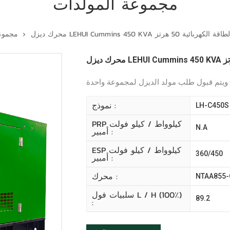
مجموعة المولدات
لتوليد الطاقة الكهربائية 50 هرتز
مجموع
نموذج :
LH-C450S
PRP كيلوواط / كيلو فولت
N.A
أمبير :
ESP كيلوواط / كيلو فولت
360/450
أمبير :
محرك :
NTAA855-
سلبيات فول L / H (100٪)
89.2
: