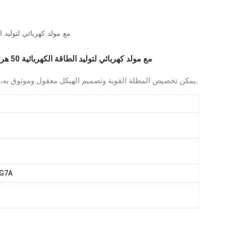
العربية
محرك ديزل LEHUI Cummins 450 KVA مع مولد كهربائي 
Melayu
محرك ديزل LEHUI Cummins 450 KVA مع مولد كهربائي لتوليد الطاقة الكهربائية 50 هرتز
Indonesia
يمكن تخصيص المظلة القوية وتصميم الهيكل معقول وموثوق به، ويتم قبول طلب مولد الديزل لمجموعة واحدة.
G7A