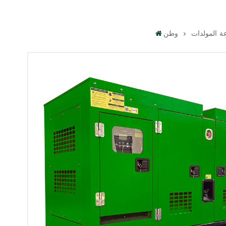
ة المولدات
وطن