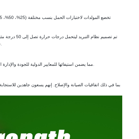
فهرنهايت، ولكن يمكن أيضًا تخصيصه للبيئات ذات درجات الحرارة المرتفعة أو المنخفضة.
أو أن هذه المولدات حاصلة على شهادات ISO9001 وCE وISO14001، مما يضمن استيفائها للمعايير الدولية للجودة والإدارة البيئية والسلامة.
بما في ذلك اتفاقيات الصيانة والإصلاح. إنهم يسعون جاهدين للاستجابة 